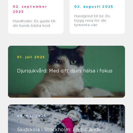
02. september
02. augusti 2025
2025
Hundgrind till bil: En
trygg resa för din
Hundfoder: En guide till
fyrbenta vän
din hunds bästa kost
01. juli 2025
Djursjukvård: Med ditt djurs hälsa i fokus
08. maj 2025
Skidskola i Stockholm: En böljande