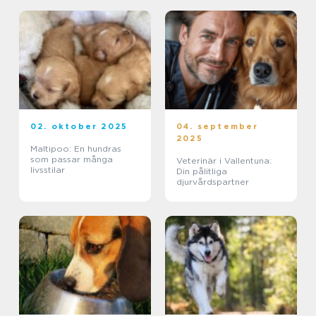
02. oktober 2025
04. september
2025
Maltipoo: En hundras
som passar många
Veterinär i Vallentuna:
livsstilar
Din pålitliga
djurvårdspartner