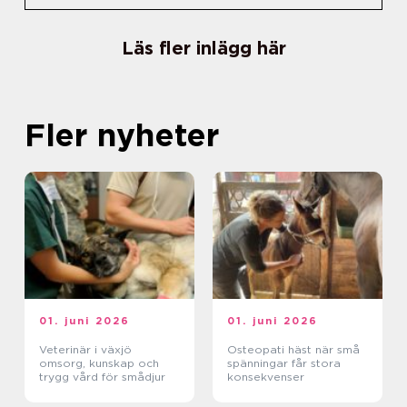
Läs fler inlägg här
Fler nyheter
01. juni 2026
01. juni 2026
Veterinär i växjö
Osteopati häst när små
omsorg, kunskap och
spänningar får stora
trygg vård för smådjur
konsekvenser