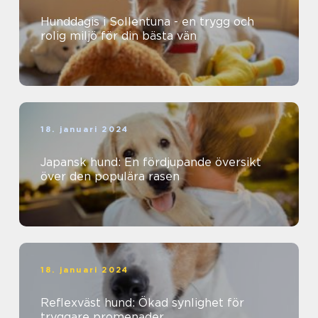
Hunddagis i Sollentuna - en trygg och
rolig miljö för din bästa vän
18. januari 2024
Japansk hund: En fördjupande översikt
över den populära rasen
18. januari 2024
Reflexväst hund: Ökad synlighet för
tryggare promenader