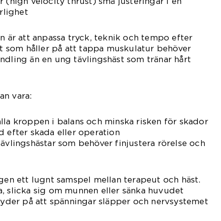
 (high velocity thrust) små justeringar i en
rlighet
n är att anpassa tryck, teknik och tempo efter
äst som håller på att tappa muskulatur behöver
ndling än en ung tävlingshäst som tränar hårt
an vara:
lla kroppen i balans och minska risken för skador
d efter skada eller operation
tävlingshästar som behöver finjustera rörelse och
ngen ett lugnt samspel mellan terapeut och häst.
a, slicka sig om munnen eller sänka huvudet
 tyder på att spänningar släpper och nervsystemet