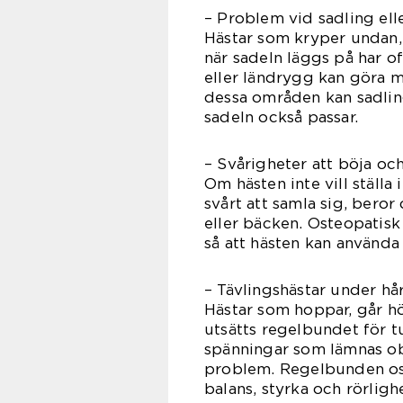
– Problem vid sadling ell
Hästar som kryper undan, s
när sadeln läggs på har of
eller ländrygg kan göra 
dessa områden kan sadling
sadeln också passar.
– Svårigheter att böja och
Om hästen inte vill ställa 
svårt att samla sig, beror
eller bäcken. Osteopatisk
så att hästen kan använd
– Tävlingshästar under hå
Hästar som hoppar, går hög
utsätts regelbundet för t
spänningar som lämnas ob
problem. Regelbunden ost
balans, styrka och rörlig