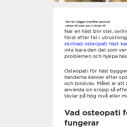
När en häst blir stel, ovi
först efter fel i utrustnin
skillnad osteopati häst ka
inte bara den del som ver
problemen och hjälpa häste
Osteopati för häst bygge
händerna känner efter spä
och bindväv. Målet är att 
använda sin kropp så eff
tävlar på hög nivå eller 
Vad osteopati f
fungerar