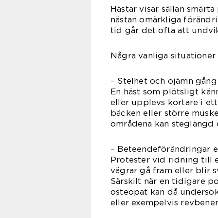
Hästar visar sällan smärta
nästan omärkliga förändri
tid går det ofta att undv
Några vanliga situationer d
– Stelhet och ojämn gång
En häst som plötsligt känn
eller upplevs kortare i e
bäcken eller större muske
områdena kan steglängd o
– Beteendeförändringar ell
Protester vid ridning till
vägrar gå fram eller blir 
Särskilt när en tidigare po
osteopat kan då undersök
eller exempelvis revbenen