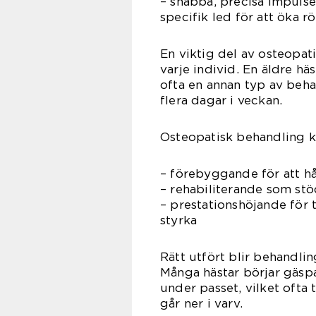
– snabba, precisa impulser
specifik led för att öka rö
En viktig del av osteopati
varje individ. En äldre h
ofta en annan typ av beha
flera dagar i veckan.
Osteopatisk behandling k
– förebyggande för att hå
– rehabiliterande som stö
– prestationshöjande för 
styrka
Rätt utfört blir behandli
Många hästar börjar gäsp
under passet, vilket ofta
går ner i varv.