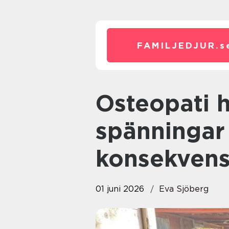
FAMILJEDJUR.
s
Osteopati häst när små
spänningar 
konsekvens
01 juni 2026
Eva Sjöberg