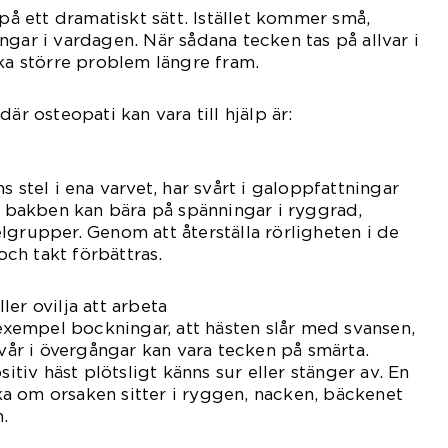
 på ett dramatiskt sätt. Istället kommer små,
ngar i vardagen. När sådana tecken tas på allvar i
ika större problem längre fram.
är osteopati kan vara till hjälp är:
s stel i ena varvet, har svårt i galoppfattningar
tt bakben kan bära på spänningar i ryggrad,
lgrupper. Genom att återställa rörligheten i de
ch takt förbättras.
er ovilja att arbeta
 exempel bockningar, att hästen slår med svansen,
svår i övergångar kan vara tecken på smärta.
sitiv häst plötsligt känns sur eller stänger av. En
a om orsaken sitter i ryggen, nacken, bäckenet
.