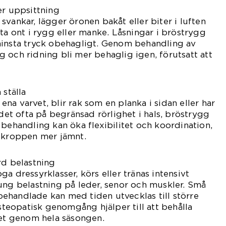
er uppsittning
vankar, lägger öronen bakåt eller biter i luften
ta ont i rygg eller manke. Låsningar i bröstrygg
minsta tryck obehagligt. Genom behandling av
 och ridning bli mer behaglig igen, förutsatt att
 ställa
i ena varvet, blir rak som en planka i sidan eller har
 det ofta på begränsad rörlighet i hals, bröstrygg
 behandling kan öka flexibilitet och koordination,
a kroppen mer jämnt.
rd belastning
a dressyrklasser, körs eller tränas intensivt
ung belastning på leder, senor och muskler. Små
ehandlade kan med tiden utvecklas till större
eopatisk genomgång hjälper till att behålla
het genom hela säsongen.