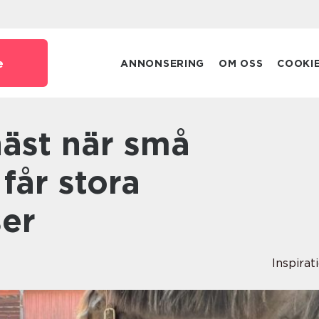
e
ANNONSERING
OM OSS
COOKI
får stora
er
Inspirat