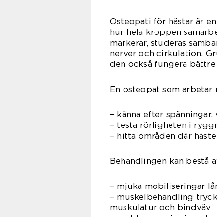
Osteopati för hästar är e
hur hela kroppen samarbeta
markerar, studeras samban
nerver och cirkulation. G
den också fungera bättre 
En osteopat som arbetar m
– känna efter spänningar,
– testa rörligheten i ryg
– hitta områden där häste
Behandlingen kan bestå a
– mjuka mobiliseringar lå
– muskelbehandling tryck,
muskulatur och bindväv