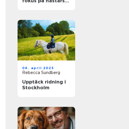
fokus på hästars
hälsa och
välbefinnande
06. april 2025
Rebecca Sundberg
Upptäck ridning i
Stockholm