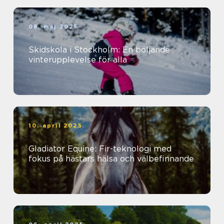
08. maj 2025
Skidskola i Stockholm: En böljande
vinterupplevelse för alla
10. april 2025
Gladiator Equine: Fir-teknologi med
fokus på hästars hälsa och välbefinnande