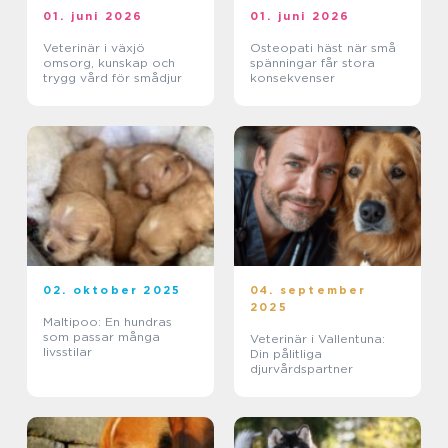
01. juni 2026
01. juni 2026
Veterinär i växjö
Osteopati häst när små
omsorg, kunskap och
spänningar får stora
trygg vård för smådjur
konsekvenser
02. oktober 2025
04. september
2025
Maltipoo: En hundras
som passar många
Veterinär i Vallentuna:
livsstilar
Din pålitliga
djurvårdspartner