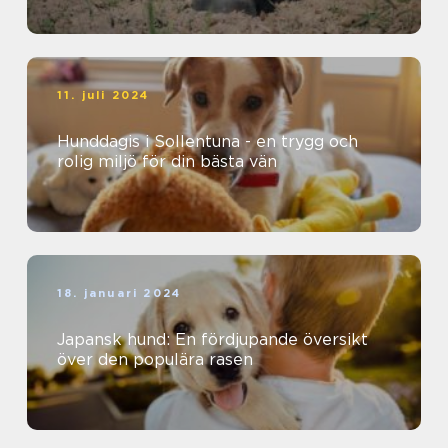
11. juli 2024
Hunddagis i Sollentuna - en trygg och
rolig miljö för din bästa vän
18. januari 2024
Japansk hund: En fördjupande översikt
över den populära rasen