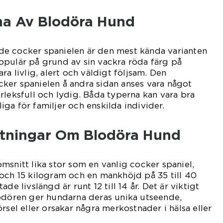
na Av Blodöra Hund
e cocker spanielen är den mest kända varianten
opulär på grund av sin vackra röda färg på
ra livlig, alert och väldigt följsam. Den
ker spanielen å andra sidan anses vara något
rleksfull och lydig. Båda typerna kan vara bra
ga för familjer och enskilda individer.
ätningar Om Blodöra Hund
msnitt lika stor som en vanlig cocker spaniel,
och 15 kilogram och en mankhöjd på 35 till 40
de livslängd är runt 12 till 14 år. Det är viktigt
lodören ger hundarna deras unika utseende,
rsel eller orsakar några merkostnader i hälsa eller