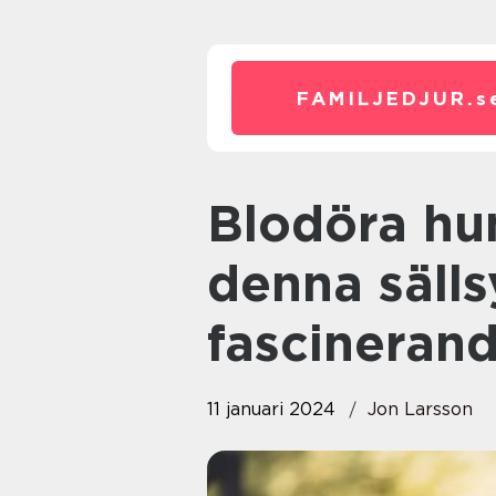
FAMILJEDJUR.
s
Blodöra hund – en översikt av
denna säll
fascinerand
11 januari 2024
Jon Larsson