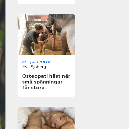
smådjur
01. juni 2026
Eva Sjöberg
Osteopati häst när
små spänningar
får stora
konsekvenser