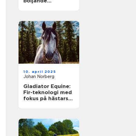
böljande
vinterupplevelse
för alla
10. april 2025
Johan Norberg
Gladiator Equine:
Fir-teknologi med
fokus på hästars
hälsa och
välbefinnande