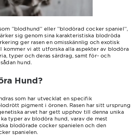
som ”blodhund” eller ”blodörad cocker spaniel”,
märker sig genom sina karakteristiska blodröda
rkering ger rasen en omisskännlig och exotisk
el kommer vi att utforska alla aspekter av blodöra
ria, typer och deras särdrag, samt för- och
 sådan hund.
öra Hund?
ndras som har utvecklat en specifik
lodrött pigment i öronen. Rasen har sitt ursprung
genetiska arvet har gett upphov till denna unika
olika typer av blodöra hund, varav de mest
ska blodörade cocker spanielen och den
ker spanielen.