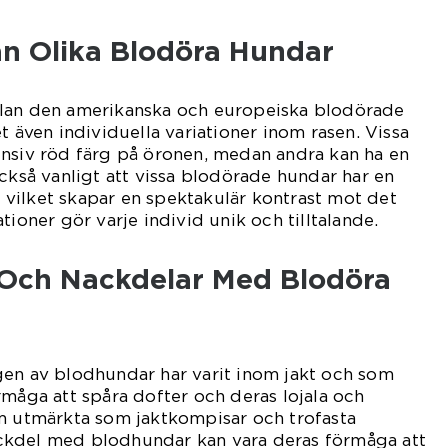
an Olika Blodöra Hundar
lan den amerikanska och europeiska blodörade
t även individuella variationer inom rasen. Vissa
ensiv röd färg på öronen, medan andra kan ha en
också vanligt att vissa blodörade hundar har en
s, vilket skapar en spektakulär kontrast mot det
tioner gör varje individ unik och tilltalande.
- Och Nackdelar Med Blodöra
gen av blodhundar har varit inom jakt och som
rmåga att spåra dofter och deras lojala och
em utmärkta som jaktkompisar och trofasta
ckdel med blodhundar kan vara deras förmåga att