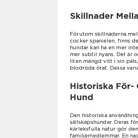
Skillnader Mell
Förutom skillnaderna mel
cocker spanielen, finns de
hundar kan ha en mer int
mer subtil nyans. Det är 
liten mängd vitt i sin päl
blodröda örat. Dessa varia
Historiska För
Hund
Den historiska användnin
sällskapshundar. Deras fö
kärleksfulla natur gör d
familjemedlemmar. En na