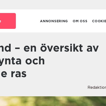
e
ANNONSERING
OM OSS
COOKI
synta och
e ras
Redaktio