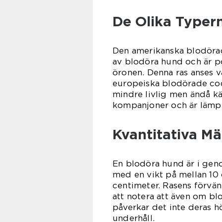
De Olika Typer
Den amerikanska blodörad
av blodöra hund och är p
öronen. Denna ras anses va
europeiska blodörade coc
mindre livlig men ändå kä
kompanjoner och är lämpli
Kvantitativa M
En blodöra hund är i geno
med en vikt på mellan 10 
centimeter. Rasens förvänta
att notera att även om b
påverkar det inte deras hö
underhåll.