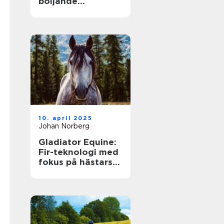
böljande
vinterupplevelse
för alla
10. april 2025
Johan Norberg
Gladiator Equine:
Fir-teknologi med
fokus på hästars
hälsa och
välbefinnande