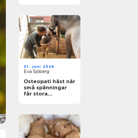
smådjur
01. juni 2026
Eva Sjöberg
Osteopati häst när
små spänningar
får stora
konsekvenser