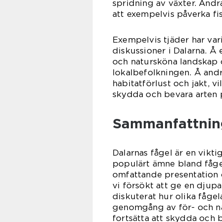
spridning av växter. And
att exempelvis påverka fi
Exempelvis tjäder har var
diskussioner i Dalarna. Å 
och natursköna landskap o
lokalbefolkningen. Å and
habitatförlust och jakt, vi
skydda och bevara arten p
Sammanfattning
Dalarnas fågel är en vikt
populärt ämne bland fågel
omfattande presentation o
vi försökt att ge en djupa
diskuterat hur olika fågel
genomgång av för- och nac
fortsätta att skydda och b