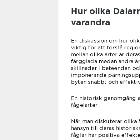
Hur olika Dalarn
varandra
En diskussion om hur olika
viktig för att förstå regi
mellan olika arter är dera
färgglada medan andra är 
skillnader i beteenden och
imponerande parningsuppv
byten snabbt och effektivt
En historisk genomgång a
fågelarter
När man diskuterar olika f
hänsyn till deras historis
fåglar har positiva effekt