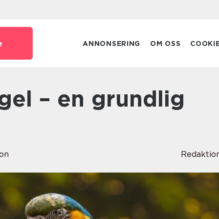
e
ANNONSERING
OM OSS
COOKI
son
Redaktio