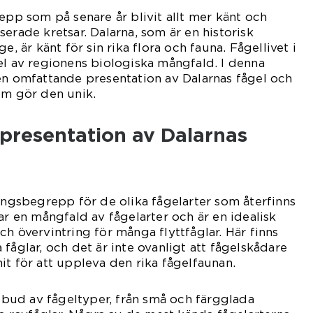
epp som på senare år blivit allt mer känt och
erade kretsar. Dalarna, som är en historisk
e, är känt för sin rika flora och fauna. Fågellivet i
el av regionens biologiska mångfald. I denna
en omfattande presentation av Dalarnas fågel och
om gör den unik.
presentation av Dalarnas
lingsbegrepp för de olika fågelarter som återfinns
ar en mångfald av fågelarter och är en idealisk
h övervintring för många flyttfåglar. Här finns
fåglar, och det är inte ovanligt att fågelskådare
it för att uppleva den rika fågelfaunan.
utbud av fågeltyper, från små och färgglada