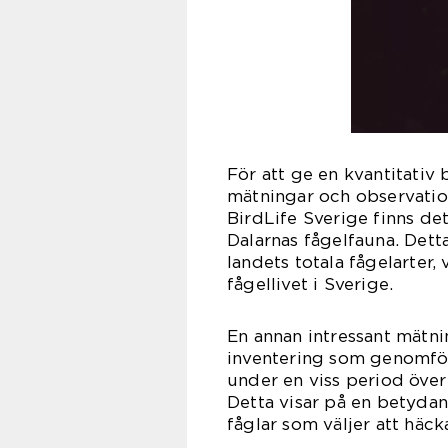
För att ge en kvantitativ b
mätningar och observatione
BirdLife Sverige finns de
Dalarnas fågelfauna. Detta
landets totala fågelarter,
fågellivet i Sverige.
En annan intressant mätnin
inventering som genomför
under en viss period över
Detta visar på en betydan
fåglar som väljer att häcka