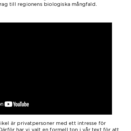
rag till regionens biologiska mångfald.
kel är privatpersoner med ett intresse för
rför har vi valt en formell ton i vår text för att