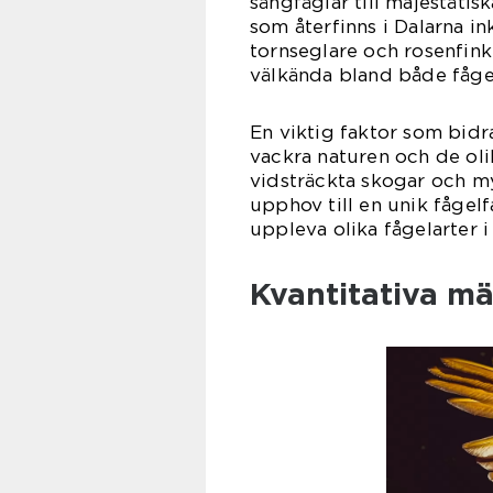
sångfåglar till majestätis
som återfinns i Dalarna in
tornseglare och rosenfink.
välkända bland både fåge
En viktig faktor som bidra
vackra naturen och de olik
vidsträckta skogar och myr
upphov till en unik fågel
uppleva olika fågelarter i 
Kvantitativa m