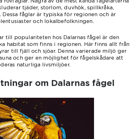
ka rovfåglar. Några av de mest kända fågelarterna
kluderar tjäder, storlom, duvhök, spillkråka,
 Dessa fåglar är typiska för regionen och är
lentusiaster och lokalbefolkningen.
r till populariteten hos Dalarnas fågel är den
a habitat som finns i regionen. Här finns allt från
ar till fjäll och sjöar. Denna varierade miljö ger
fauna och ger en möjlighet för fågelskådare att
deras naturliga livsmiljöer.
ätningar om Dalarnas fågel