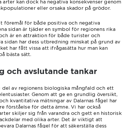
ra arter kan dock ha negativa konsekvenser genom
skpopulationer eller orsaka skador på grödor.
it föremål för både positiva och negativa
ena sidan är tjäder en symbol för regionens rika
ch är en attraktion för både turister och
ra sidan har dess utbredning minskat på grund av
lket har fått vissa att ifrågasätta hur man kan
å bästa sätt.
 och avslutande tankar
ig del av regionens biologiska mångfald och ett
entusiaster. Genom att ge en grundlig översikt,
ch kvantitativa mätningar av Dalarnas fågel har
re förståelse för detta ämne. Vi har också
arter skiljer sig från varandra och gett en historisk
kdelar med olika arter. Det är viktigt att
evara Dalarnas fågel för att säkerställa dess