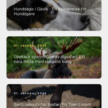
Hunddagis i Gävle - En Välsignelse för
Hundägare
01. oktober 2024
Upptäck spänningen av älgsafari: Ett
nära möte med skogens kung
01. oktober 2024
Barfotaboots för hästar: En Trend Inom