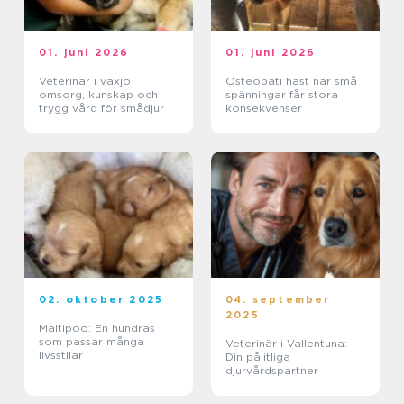
01. juni 2026
01. juni 2026
Veterinär i växjö
Osteopati häst när små
omsorg, kunskap och
spänningar får stora
trygg vård för smådjur
konsekvenser
02. oktober 2025
04. september
2025
Maltipoo: En hundras
som passar många
Veterinär i Vallentuna:
livsstilar
Din pålitliga
djurvårdspartner