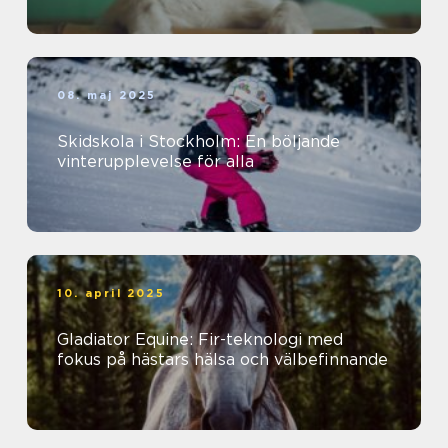
08. maj 2025
Skidskola i Stockholm: En böljande
vinterupplevelse för alla
10. april 2025
Gladiator Equine: Fir-teknologi med
fokus på hästars hälsa och välbefinnande