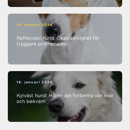
18. januari 2024
Reflexväst hund: Ökad synlighet för
tryggare promenader
18. januari 2024
Kylväst hund: Håller din fyrbenta vän sval
och bekväm