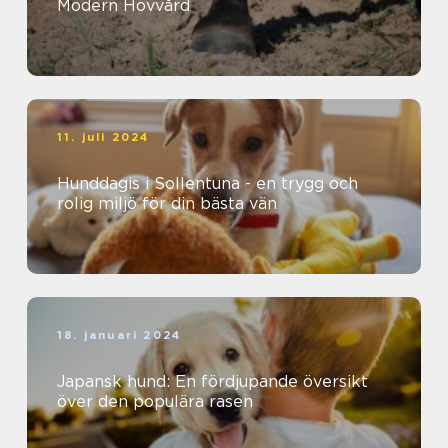
Modern Hovvård
11. juli 2024
Hunddagis i Sollentuna - en trygg och
rolig miljö för din bästa vän
18. januari 2024
Japansk hund: En fördjupande översikt
över den populära rasen