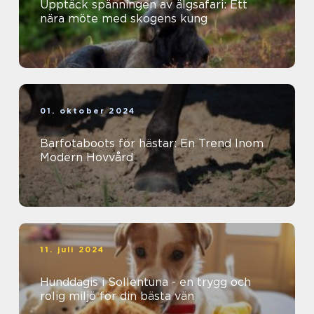
Upptäck spänningen av älgsafari: Ett
nära möte med skogens kung
01. oktober 2024
Barfotaboots för hästar: En Trend Inom
Modern Hovvård
11. juli 2024
Hunddagis i Sollentuna - en trygg och
rolig miljö för din bästa vän