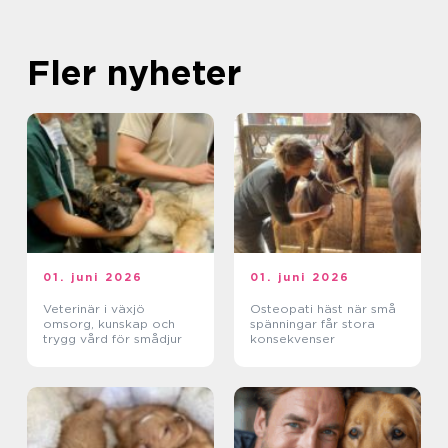
Fler nyheter
01. juni 2026
01. juni 2026
Veterinär i växjö
Osteopati häst när små
omsorg, kunskap och
spänningar får stora
trygg vård för smådjur
konsekvenser