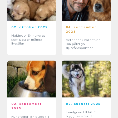
02. oktober 2025
04. september
2025
Maltipoo: En hundras
som passar många
Veterinär i Vallentuna:
livsstilar
Din pålitliga
djurvårdspartner
02. september
02. augusti 2025
2025
Hundgrind till bil: En
trygg resa för din
Hundfoder: En guide till