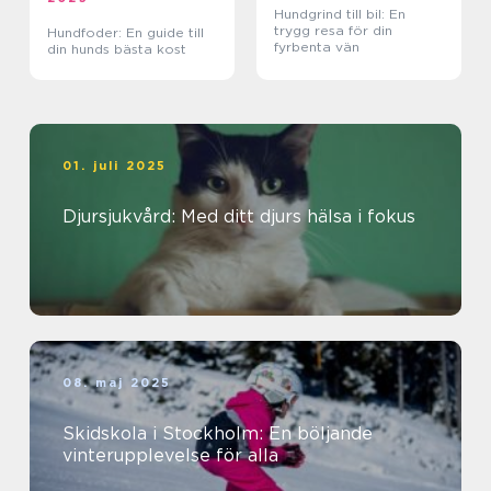
Hundgrind till bil: En
trygg resa för din
Hundfoder: En guide till
fyrbenta vän
din hunds bästa kost
01. juli 2025
Djursjukvård: Med ditt djurs hälsa i fokus
08. maj 2025
Skidskola i Stockholm: En böljande
vinterupplevelse för alla