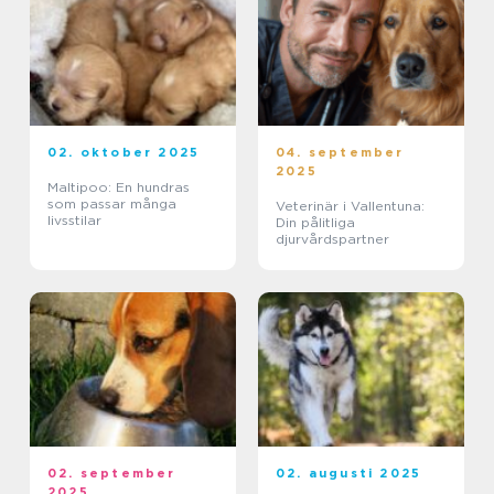
02. oktober 2025
04. september
2025
Maltipoo: En hundras
som passar många
Veterinär i Vallentuna:
livsstilar
Din pålitliga
djurvårdspartner
02. september
02. augusti 2025
2025