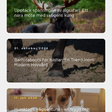
Upptäck spänningen av älgsafari: Ett
nära möte med skogens kung
01. oktober 2024
Barfotaboots för hästar: En Trend Inom
Modern Hovvård
11. juli 2024
Hunddagis i Sollentuna - en trygg och