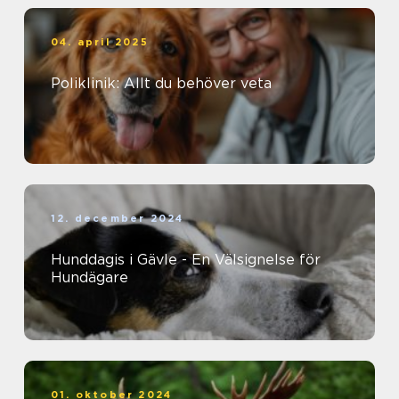
04. april 2025
Poliklinik: Allt du behöver veta
12. december 2024
Hunddagis i Gävle - En Välsignelse för
Hundägare
01. oktober 2024