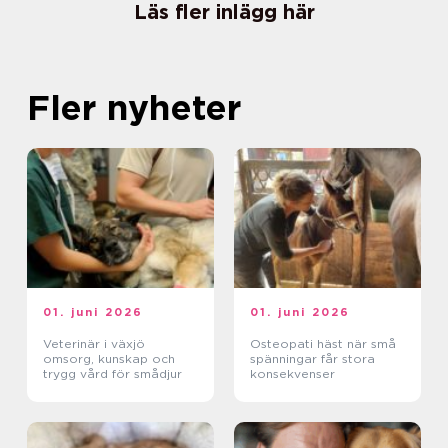
Läs fler inlägg här
Fler nyheter
01. juni 2026
01. juni 2026
Veterinär i växjö
Osteopati häst när små
omsorg, kunskap och
spänningar får stora
trygg vård för smådjur
konsekvenser