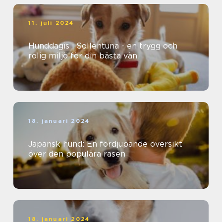
11. juli 2024
Hunddagis i Sollentuna - en trygg och
rolig miljö för din bästa vän
18. januari 2024
Japansk hund: En fördjupande översikt
över den populära rasen
18. januari 2024