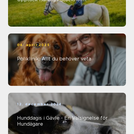
04. april 2025
Poliklinik: Allt du behöver veta
12. december 2024
Hunddagis i Gävle - En Välsignelse för
Hundägare