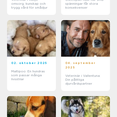
omsorg, kunskap och
spänningar får stora
trygg vård för smådjur
konsekvenser
02. oktober 2025
04. september
2025
Maltipoo: En hundras
som passar många
Veterinär i Vallentuna:
livsstilar
Din pålitliga
djurvårdspartner