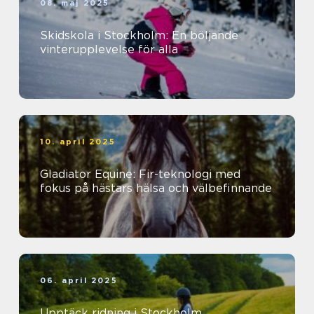
08. maj 2025
Skidskola i Stockholm: En böljande
vinterupplevelse för alla
10. april 2025
Gladiator Equine: Fir-teknologi med
fokus på hästars hälsa och välbefinnande
06. april 2025
Upptäck ridning i Stockholm