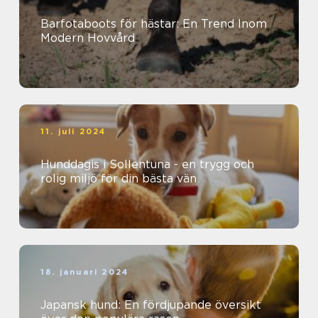
Barfotaboots för hästar: En Trend Inom
Modern Hovvård
11. juli 2024
Hunddagis i Sollentuna - en trygg och
rolig miljö för din bästa vän
18. januari 2024
Japansk hund: En fördjupande översikt