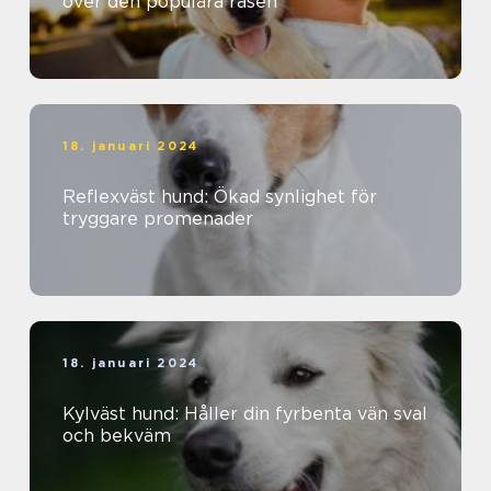
över den populära rasen
18. januari 2024
Reflexväst hund: Ökad synlighet för
tryggare promenader
18. januari 2024
Kylväst hund: Håller din fyrbenta vän sval
och bekväm