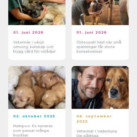
01. juni 2026
01. juni 2026
Veterinär i växjö
Osteopati häst när små
omsorg, kunskap och
spänningar får stora
trygg vård för smådjur
konsekvenser
02. oktober 2025
04. september
2025
Maltipoo: En hundras
som passar många
Veterinär i Vallentuna:
livsstilar
Din pålitliga