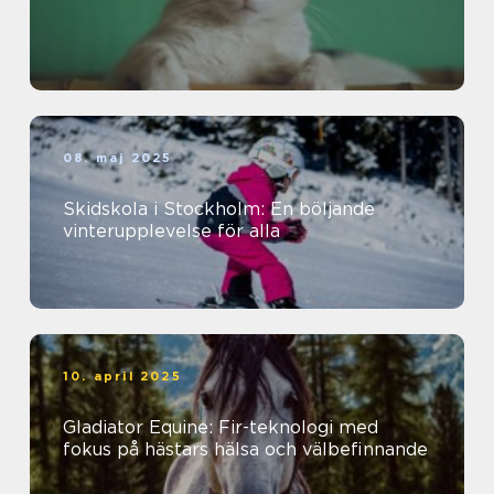
08. maj 2025
Skidskola i Stockholm: En böljande
vinterupplevelse för alla
10. april 2025
Gladiator Equine: Fir-teknologi med
fokus på hästars hälsa och välbefinnande