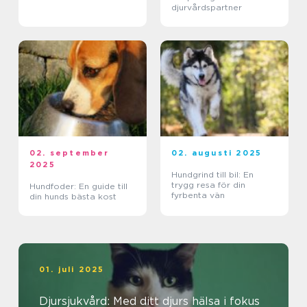
djurvårdspartner
02. september
02. augusti 2025
2025
Hundgrind till bil: En
trygg resa för din
Hundfoder: En guide till
fyrbenta vän
din hunds bästa kost
01. juli 2025
Djursjukvård: Med ditt djurs hälsa i fokus