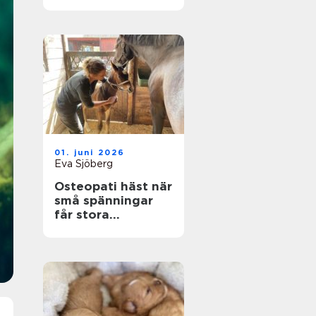
smådjur
01. juni 2026
Eva Sjöberg
Osteopati häst när
små spänningar
får stora
konsekvenser