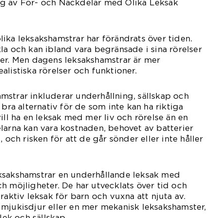
g av För- och Nackdelar med Olika Leksak
ika leksakshamstrar har förändrats över tiden.
la och kan ibland vara begränsade i sina rörelser
ter. Men dagens leksakshamstrar är mer
alistiska rörelser och funktioner.
strar inkluderar underhållning, sällskap och
 bra alternativ för de som inte kan ha riktiga
ill ha en leksak med mer liv och rörelse än en
larna kan vara kostnaden, behovet av batterier
, och risken för att de går sönder eller inte håller
ksakshamstrar en underhållande leksak med
h möjligheter. De har utvecklats över tid och
raktiv leksak för barn och vuxna att njuta av.
mjukisdjur eller en mer mekanisk leksakshamster,
lek och sällskap.