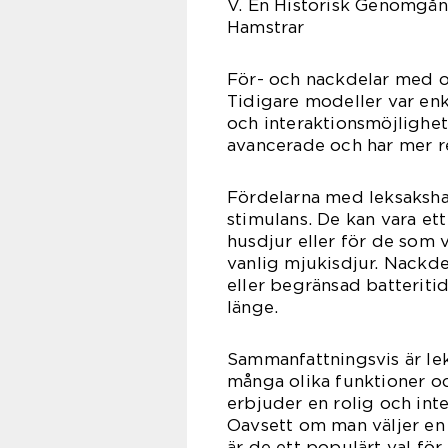
V. En Historisk Genomgån
Hamstrar
För- och nackdelar med ol
Tidigare modeller var enk
och interaktionsmöjlighe
avancerade och har mer re
Fördelarna med leksaksham
stimulans. De kan vara ett
husdjur eller för de som v
vanlig mjukisdjur. Nackde
eller begränsad batteritid
länge.
Sammanfattningsvis är le
många olika funktioner oc
erbjuder en rolig och inte
Oavsett om man väljer en 
är de ett populärt val för 