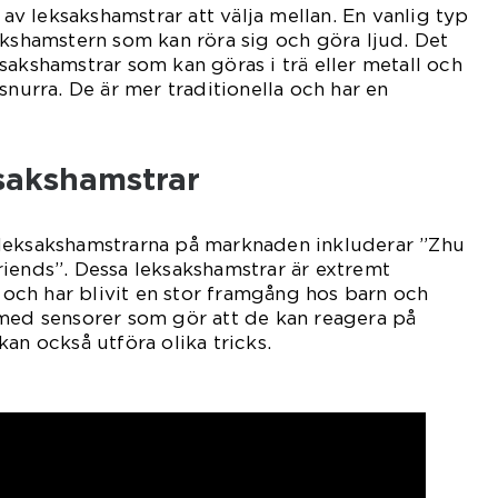
r av leksakshamstrar att välja mellan. En vanlig typ
akshamstern som kan röra sig och göra ljud. Det
sakshamstrar som kan göras i trä eller metall och
snurra. De är mer traditionella och har en
ksakshamstrar
leksakshamstrarna på marknaden inkluderar ”Zhu
iends”. Dessa leksakshamstrar är extremt
a och har blivit en stor framgång hos barn och
 med sensorer som gör att de kan reagera på
an också utföra olika tricks.