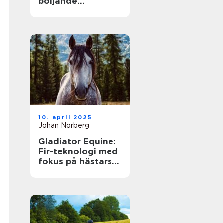
böljande
vinterupplevelse
för alla
10. april 2025
Johan Norberg
Gladiator Equine:
Fir-teknologi med
fokus på hästars
hälsa och
välbefinnande