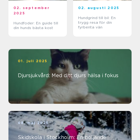
02. september
02. augusti 2025
2025
Hundgrind till bil: En
trygg resa för din
Hundfoder: En guide till
fyrbenta vän
din hunds bästa kost
01. juli 2025
Djursjukvård: Med ditt djurs hälsa i fokus
08. maj 2025
Skidskola i Stockholm: En böljande