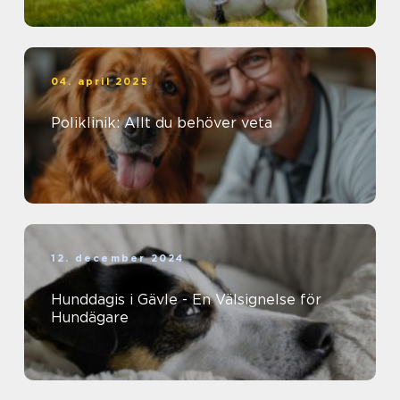
04. april 2025
Poliklinik: Allt du behöver veta
12. december 2024
Hunddagis i Gävle - En Välsignelse för
Hundägare