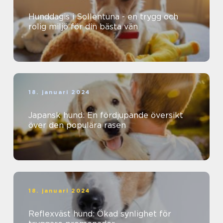
Hunddagis i Sollentuna - en trygg och
rolig miljö för din bästa vän
18. januari 2024
Japansk hund: En fördjupande översikt
över den populära rasen
18. januari 2024
Reflexväst hund: Ökad synlighet för