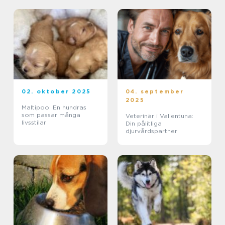
02. oktober 2025
04. september
2025
Maltipoo: En hundras
som passar många
Veterinär i Vallentuna:
livsstilar
Din pålitliga
djurvårdspartner