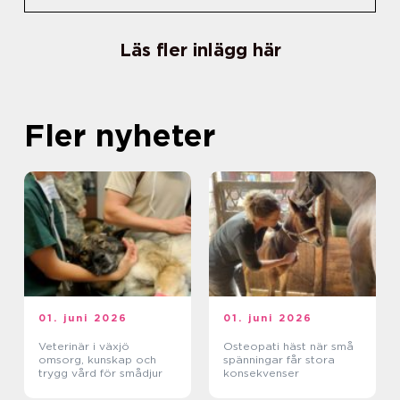
Läs fler inlägg här
Fler nyheter
01. juni 2026
01. juni 2026
Veterinär i växjö
Osteopati häst när små
omsorg, kunskap och
spänningar får stora
trygg vård för smådjur
konsekvenser