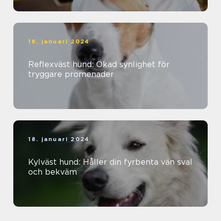
18. januari 2024
Reflexväst hund: Ökad synlighet för
tryggare promenader
18. januari 2024
Kylväst hund: Håller din fyrbenta vän sval
och bekväm