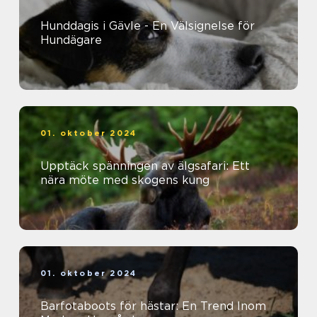
Hunddagis i Gävle - En Välsignelse för
Hundägare
01. oktober 2024
Upptäck spänningen av älgsafari: Ett
nära möte med skogens kung
01. oktober 2024
Barfotaboots för hästar: En Trend Inom