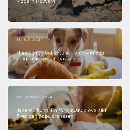
Modern Hovvård
11. juli 2024
Hunddagis i Sollentuna - en trygg och
rolig miljö för din bästa vän
18. januari 2024
Japansk hund: En fördjupande översikt
över den populära rasen