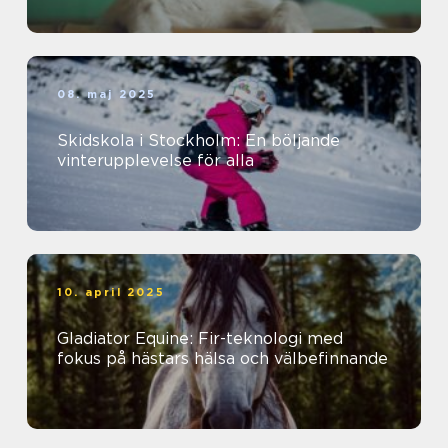
08. maj 2025
Skidskola i Stockholm: En böljande
vinterupplevelse för alla
10. april 2025
Gladiator Equine: Fir-teknologi med
fokus på hästars hälsa och välbefinnande