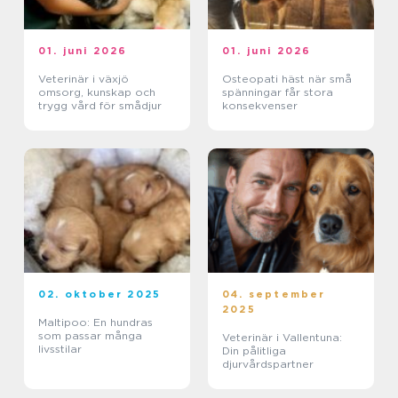
01. juni 2026
01. juni 2026
Veterinär i växjö
Osteopati häst när små
omsorg, kunskap och
spänningar får stora
trygg vård för smådjur
konsekvenser
02. oktober 2025
04. september
2025
Maltipoo: En hundras
som passar många
Veterinär i Vallentuna:
livsstilar
Din pålitliga
djurvårdspartner